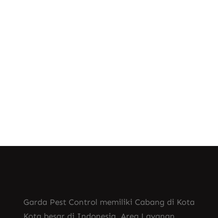
lingkungan tidur Anda kembali bersih
dan sehat. Percayakan penanganan
serangga ini kepada ahli kami untuk
hasil yang memuaskan.
Know More
Garda Pest Control memiliki Cabang di Kota
Kota besar di Indonesia. Area Layanan