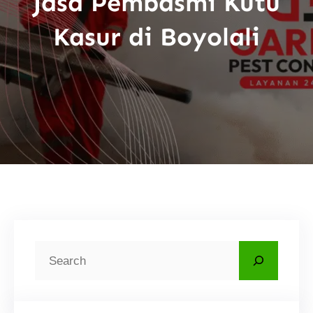
Jasa Pembasmi Kutu
Kasur di Boyolali
C
a
r
i