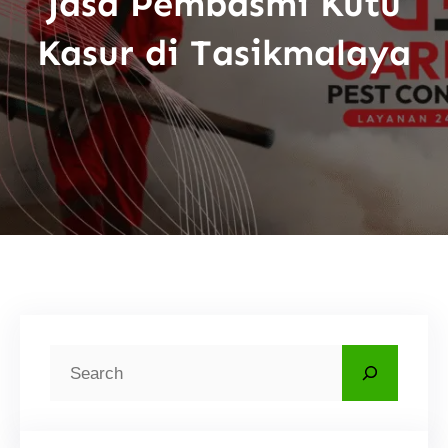
Jasa Pembasmi Kutu
Kasur di Tasikmalaya
C
a
r
i