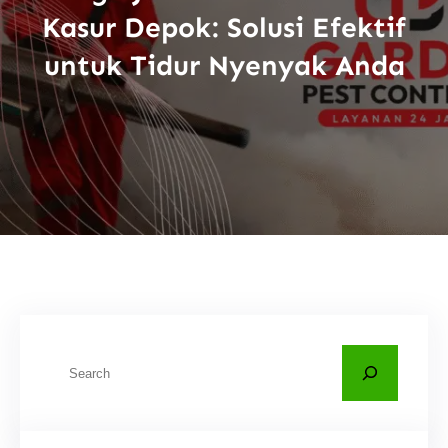
Kasur Depok: Solusi Efektif
untuk Tidur Nyenyak Anda
C
a
r
i