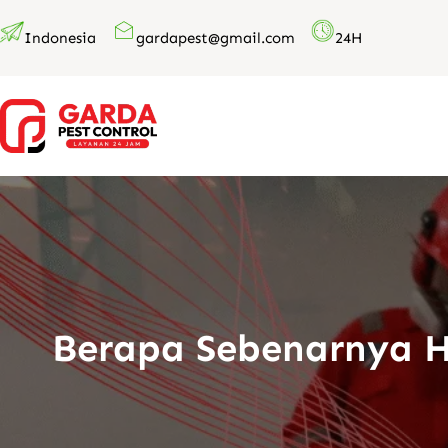
Lewati
Indonesia
gardapest@gmail.com
24H
ke
konten
Berapa Sebenarnya H