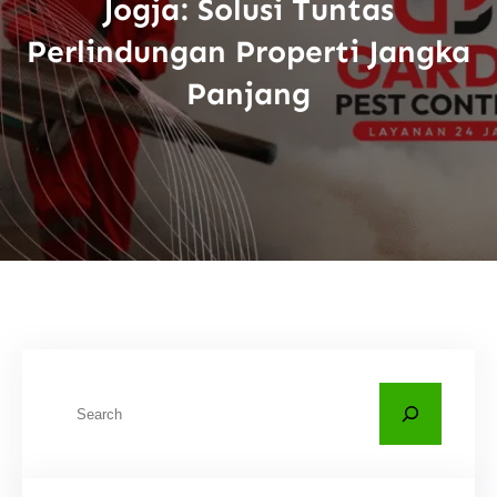
Jogja: Solusi Tuntas
Perlindungan Properti Jangka
Panjang
C
a
r
i