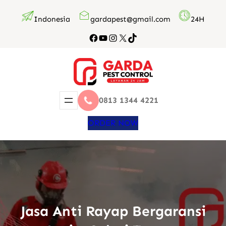
Lewati
Indonesia
gardapest@gmail.com
24H
ke
konten
Facebook
YouTube
Instagram
X
TikTok
0813 1344 4221
ORDER NOW
Jasa Anti Rayap Bergaransi