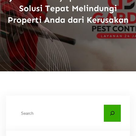
Solusi Tepat Melindungi
Properti Anda dari Kerusakan
C
a
r
i