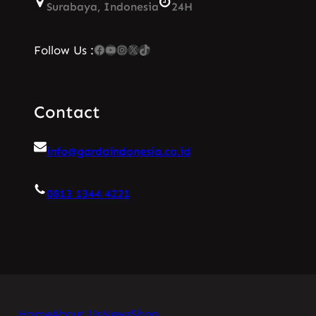
Surabaya, Indonesia
24H
Facebook
YouTube
Instagram
X
TikTok
Follow Us :
Contact
info@gardaindonesia.co.id
0813 1344 4221
Home
About Us
News
Shop