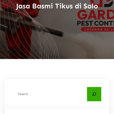
Jasa Basmi Tikus di Solo
C
a
r
i