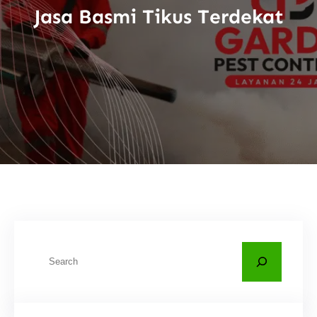
Jasa Basmi Tikus Terdekat
C
a
r
i