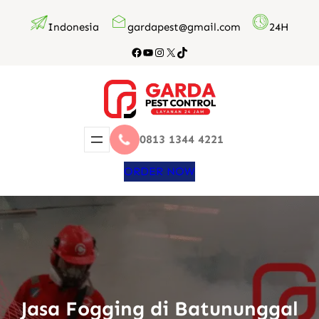
Lewati
Indonesia
gardapest@gmail.com
24H
ke
konten
Facebook
YouTube
Instagram
X
TikTok
0813 1344 4221
ORDER NOW
Jasa Fogging di Batununggal