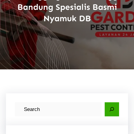
Bandung Spesialis Basmi
Nyamuk DB
C
a
r
i