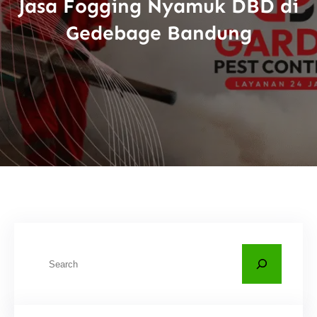
Jasa Fogging Nyamuk DBD di
Gedebage Bandung
C
a
r
i