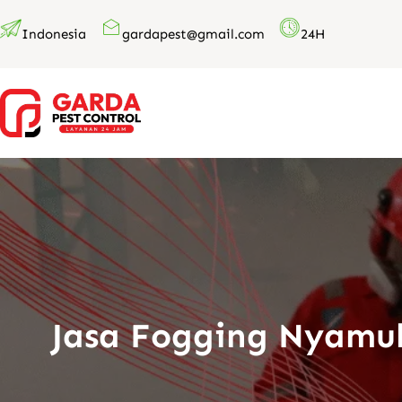
Lewati
Indonesia
gardapest@gmail.com
24H
ke
konten
Jasa Fogging Nyamu