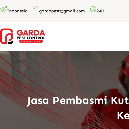
Lewati
Indonesia
gardapest@gmail.com
24H
ke
konten
Jasa Pembasmi Kut
Ke