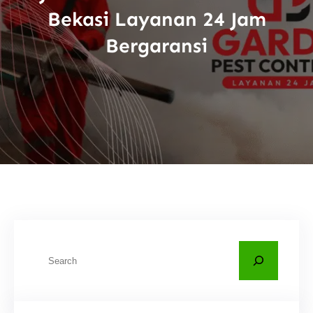
Bekasi Layanan 24 Jam
Bergaransi
C
a
r
i