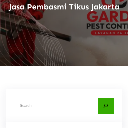
Jasa Pembasmi Tikus Jakarta
C
a
r
i