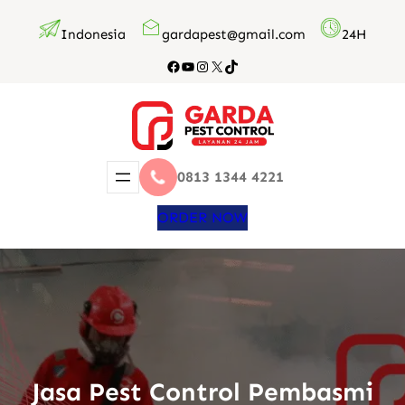
Lewati
Indonesia
gardapest@gmail.com
24H
ke
konten
Facebook
YouTube
Instagram
X
TikTok
0813 1344 4221
ORDER NOW
Jasa Pest Control Pembasmi