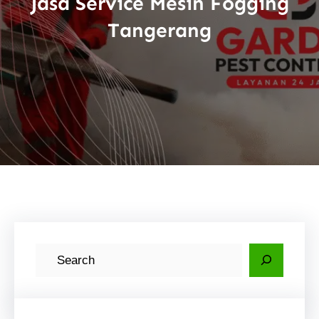
Jasa Service Mesin Fogging
Tangerang
C
a
r
i