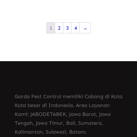
1
2
3
4
→
Garda Pest Control memiliki Cabang di Kota
Kota besar di Indonesia. Area Layanan
Kami: JABODETABEK, Jawa Barat, Jawa
Tengah, Jawa Timur, Bali, Sumatera,
Kalimantan, Sulawesi, Batam.