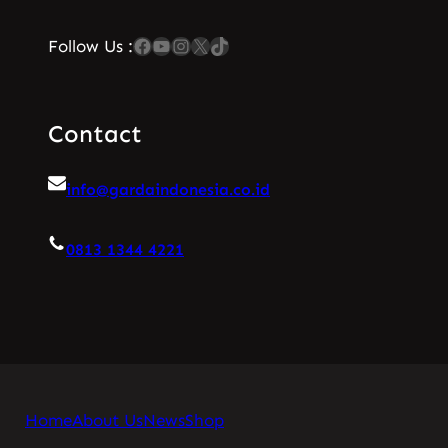
Facebook
YouTube
Instagram
X
TikTok
Follow Us :
Contact
info@gardaindonesia.co.id
0813 1344 4221
Home
About Us
News
Shop