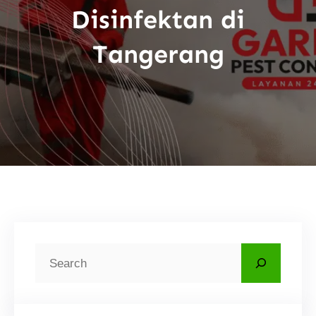
Disinfektan di
Tangerang
C
a
r
i