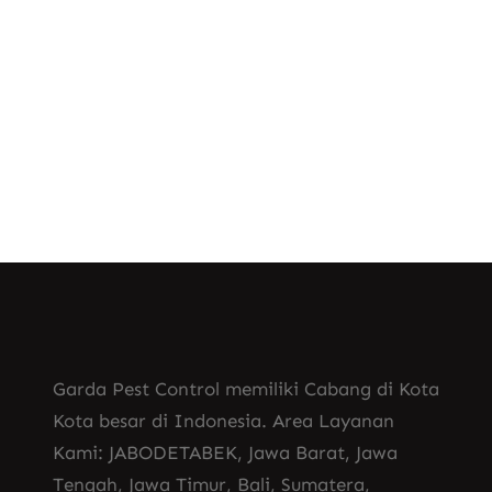
Demam Berdarah Dengue (DBD)
adalah…
Know More
Garda Pest Control memiliki Cabang di Kota
Kota besar di Indonesia. Area Layanan
Kami: JABODETABEK, Jawa Barat, Jawa
Tengah, Jawa Timur, Bali, Sumatera,