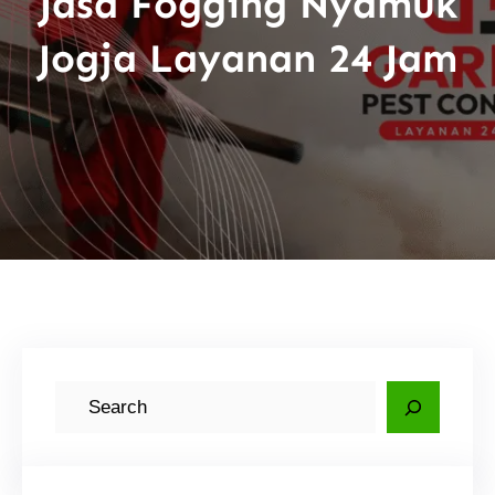
Jasa Fogging Nyamuk
Jogja Layanan 24 Jam
C
a
r
i