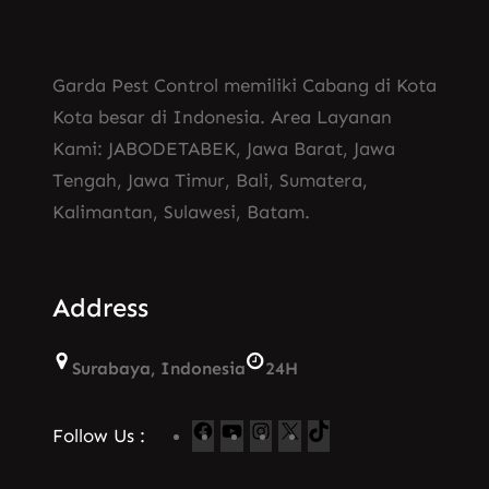
Garda Pest Control memiliki Cabang di Kota
Kota besar di Indonesia. Area Layanan
Kami: JABODETABEK, Jawa Barat, Jawa
Tengah, Jawa Timur, Bali, Sumatera,
Kalimantan, Sulawesi, Batam.
Address
Surabaya, Indonesia
24H
F
Y
I
X
T
Follow Us :
a
o
n
i