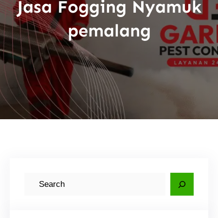
Jasa Fogging Nyamuk
pemalang
C
a
r