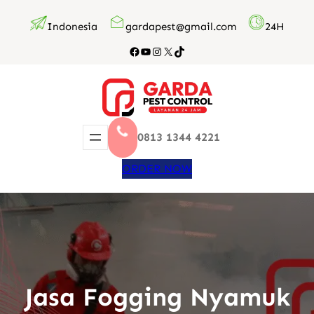
Lewati
Indonesia
gardapest@gmail.com
24H
ke
konten
Facebook
YouTube
Instagram
X
TikTok
0813 1344 4221
ORDER NOW
Jasa Fogging Nyamuk