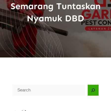
Semarang Tuntaskan
Nyamuk DBD
C
a
r
i