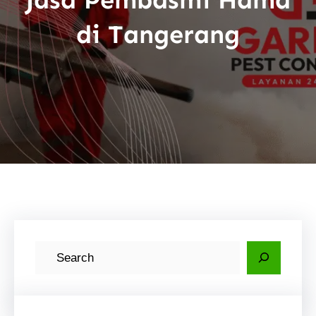
di Tangerang
C
a
r
i