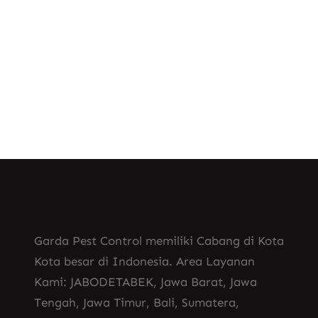
profesional. Disinfektan Ruangan Perlu
Secara Berkala Apabila…
Know More
Garda Pest Control memiliki Cabang di Kota
Kota besar di Indonesia. Area Layanan
Kami: JABODETABEK, Jawa Barat, Jawa
Tengah, Jawa Timur, Bali, Sumatera,