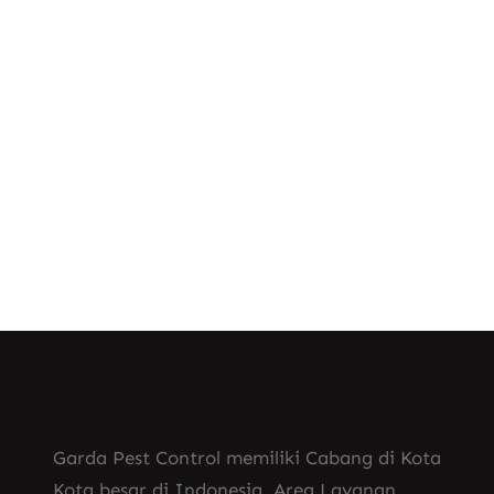
Dengan pendekatan ahli, kami
mengembalikan kenyamanan istirahat
Anda, didukung harga yang sesuai untuk
hasil optimal.
Know More
Garda Pest Control memiliki Cabang di Kota
Kota besar di Indonesia. Area Layanan