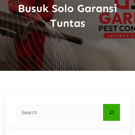
Busuk Solo Garansi
Tuntas
C
a
r
i