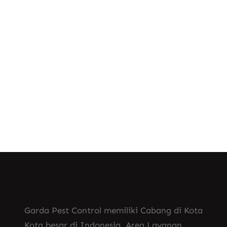
Asosiasi Perusahaan Pengendalian Hama
Indonesia ). Garda Pest Sebagai Solusi
Tepat Untuk Pengendalian Hama di
Tempat Anda. Jasa…
Know More
Garda Pest Control memiliki Cabang di Kota
Kota besar di Indonesia. Area Layanan