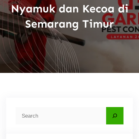
Nyamuk dan Kecoa di
Semarang Timur
C
a
r
i