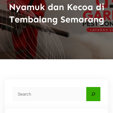
Nyamuk dan Kecoa di
Tembalang Semarang
C
a
r
i