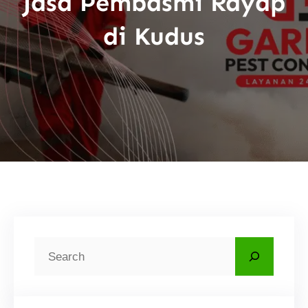
Jasa Pembasmi Rayap
di Kudus
C
a
r
i