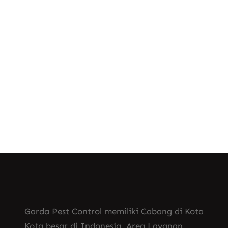
Anda. Jasa Fogging Nyamuk DBD di
Andir Bandung Profesional Jika Anda
mencari solusi untuk menghilangkan
nyamuk dari…
Know More
Garda Pest Control memiliki Cabang di Kota
Kota besar di Indonesia. Area Layanan