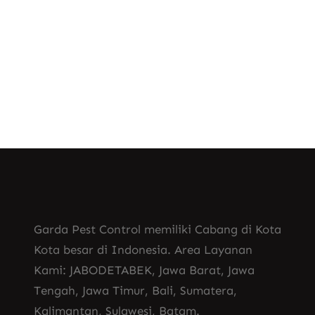
bisnis kini membutuhkan jasa…
Know More
Garda Pest Control memiliki Cabang di Kota
Kota besar di Indonesia. Area Layanan
Kami: JABODETABEK, Jawa Barat, Jawa
Tengah, Jawa Timur, Bali, Sumatera,
Kalimantan, Sulawesi, Batam.