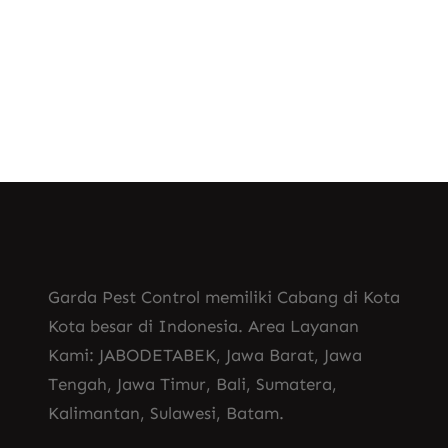
Know More
Garda Pest Control memiliki Cabang di Kota
Kota besar di Indonesia. Area Layanan
Kami: JABODETABEK, Jawa Barat, Jawa
Tengah, Jawa Timur, Bali, Sumatera,
Kalimantan, Sulawesi, Batam.