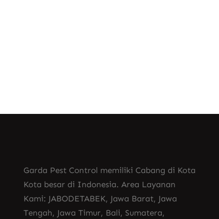
ditemukan di berbagai wilayah,
termasuk di Indonesia. Mereka…
Know More
Garda Pest Control memiliki Cabang di Kota
Kota besar di Indonesia. Area Layanan
Kami: JABODETABEK, Jawa Barat, Jawa
Tengah, Jawa Timur, Bali, Sumatera,