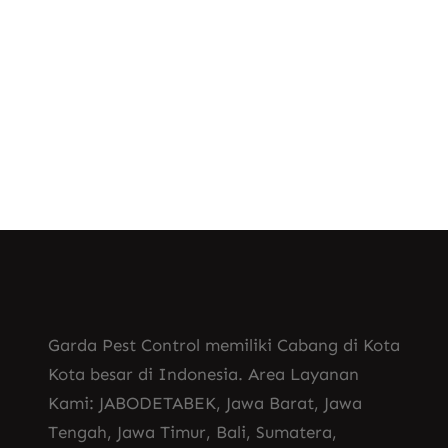
profesional. Disinfektan Ruangan Perlu
Secara Berkala Apabila…
Know More
Garda Pest Control memiliki Cabang di Kota
Kota besar di Indonesia. Area Layanan
Kami: JABODETABEK, Jawa Barat, Jawa
Tengah, Jawa Timur, Bali, Sumatera,