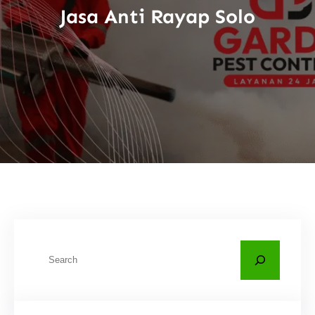
Jasa Anti Rayap Solo
C
a
r
i