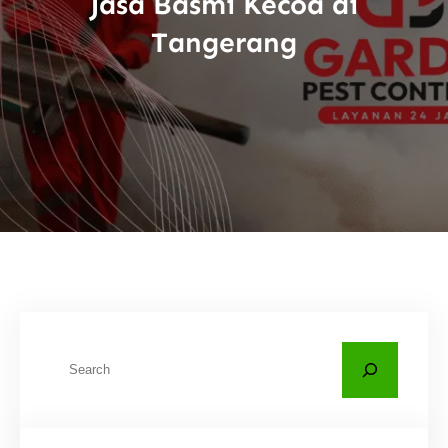
Jasa Basmi Kecoa di
Tangerang
C
a
r
i