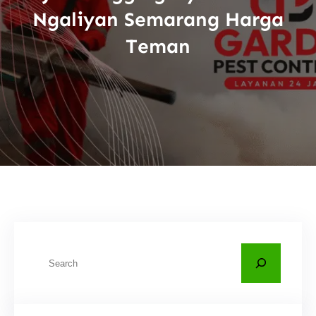
Ngaliyan Semarang Harga
Teman
C
a
r
i