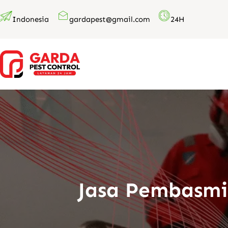
Lewati
Indonesia
gardapest@gmail.com
24H
ke
konten
Jasa Pembasmi