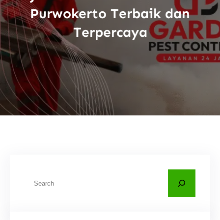
Purwokerto Terbaik dan
Terpercaya
C
a
r
i