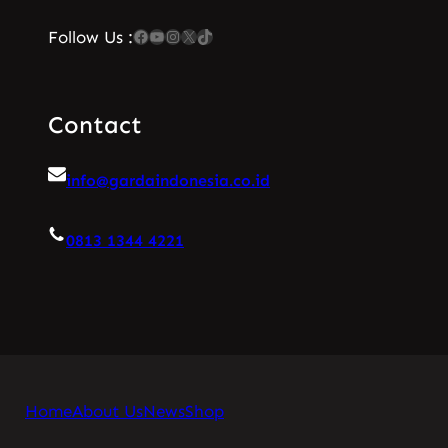
Facebook
YouTube
Instagram
X
TikTok
Follow Us :
Contact
info@gardaindonesia.co.id
0813 1344 4221
Home
About Us
News
Shop