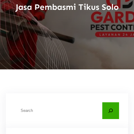
Jasa Pembasmi Tikus Solo
C
a
r
i