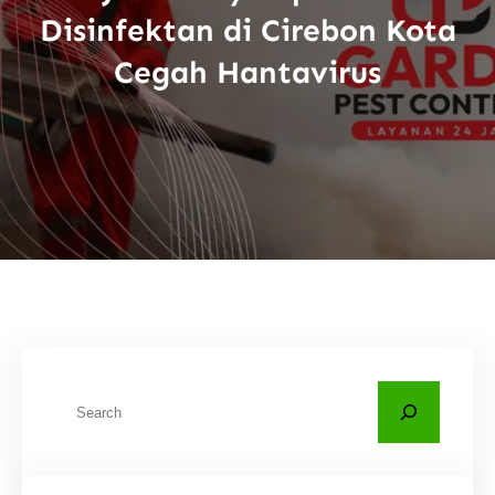
Disinfektan di Cirebon Kota
Cegah Hantavirus
C
a
r
i