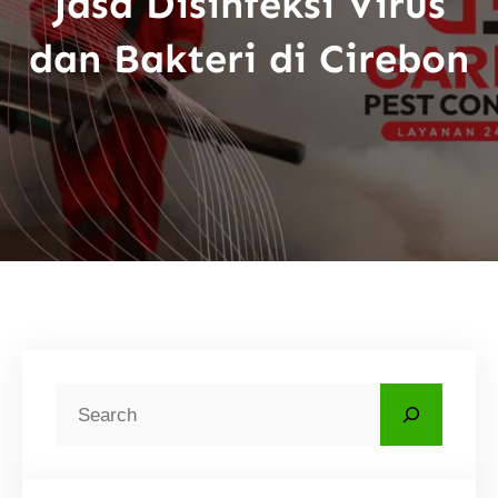
Jasa Disinfeksi Virus
dan Bakteri di Cirebon
C
a
r
i