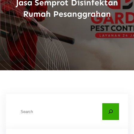
Jasa Semprot Disinfektan
Rumah Pesanggrahan
C
a
r
i