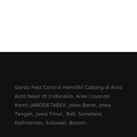
semprot disinfektan rumah
Garda Pest Control memiliki Cabang di Kota
Kota besar di Indonesia. Area Layanan
Kami: JABODETABEK, Jawa Barat, Jawa
Tengah, Jawa Timur, Bali, Sumatera,
Kalimantan, Sulawesi, Batam.