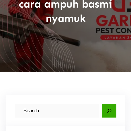
cara ampuh basmi
nyamuk
C
a
r