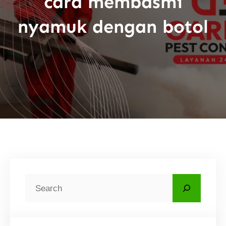
cara membasmi
nyamuk dengan botol
C
a
r
i