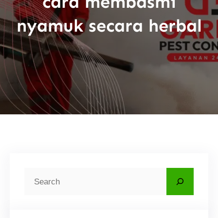
cara membasmi
nyamuk secara herbal
C
a
r
i