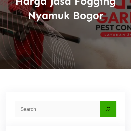
Harga Jasa Fogging
Nyamuk Bogor
C
a
r
i