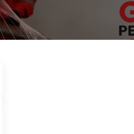
Pest Control di Kota Bandung
Wahyu Gunawan
Mei 19, 2024
Memerlukan Informasi Untuk Pest Control di 
4221 Garda Pest Control: Layanan Cepat Berkua
Profesional – Tersertifikasi Aspphami. Pest Co