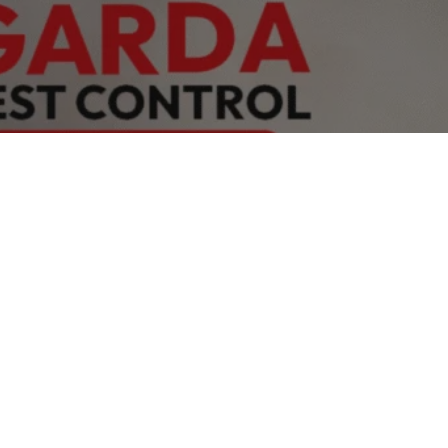
Kota Bandung? Hubungi Kami +62 813-1344-
litas 24 Jam – Harga Terjangkau – Teknisi
ntrol di Kota Bandung Berkualitas Apakah Anda