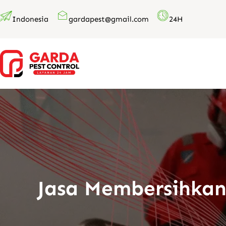
Lewati
Indonesia
gardapest@gmail.com
24H
ke
konten
Jasa Membersihkan