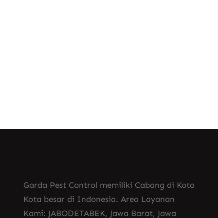
dalam ordo Blattodea. Ada lebih dari
4.500 spesies kecoa yang dikenal di
seluruh dunia, dengan sebagian…
Know More
Garda Pest Control memiliki Cabang di Kota
Kota besar di Indonesia. Area Layanan
Kami: JABODETABEK, Jawa Barat, Jawa