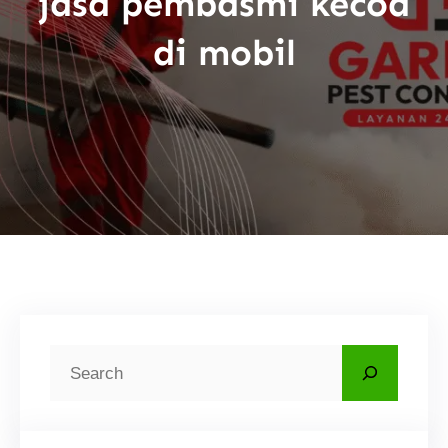
jasa pembasmi kecoa
di mobil
C
a
r
i