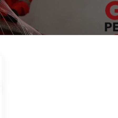
Jasa Fogging Nyamuk di Cob
Wahyu Gunawan
Mar 2, 2024
Memerlukan Informasi Untuk Jasa Fogging Nya
Customer Service Kami di Nomor +62 813-1344-4
Tersertifikasi Aspphami, Garda Pest Control S