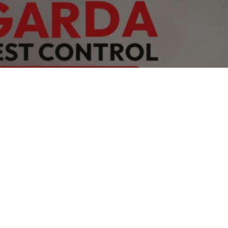
long Bandung
muk di Coblong Bandung ? segera hubungi
221 Layanan 24 Jam – Teknisi Profesional –
ebagai Solusi Pengendalian Hama di Tempat