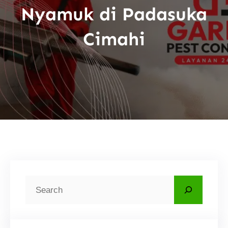
Nyamuk di Padasuka
Cimahi
C
a
r
i